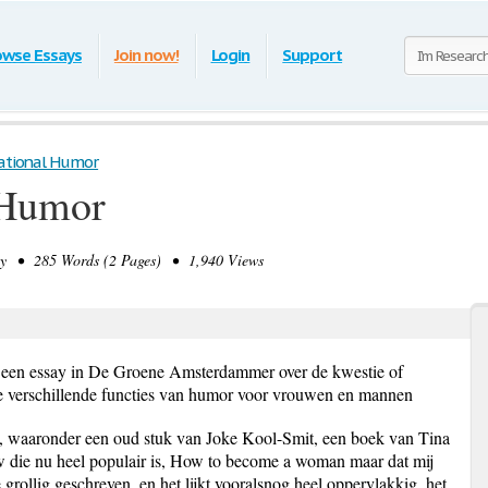
owse Essays
Join now!
Login
Support
ational Humor
 Humor
 • 285 Words (2 Pages) • 1,940 Views
 een essay in De Groene Amsterdammer over de kwestie of
e verschillende functies van humor voor vrouwen en mannen
n, waaronder een oud stuk van Joke Kool-Smit, een boek van Tina
 die nu heel populair is, How to become a woman maar dat mij
te grollig geschreven, en het lijkt vooralsnog heel oppervlakkig, het