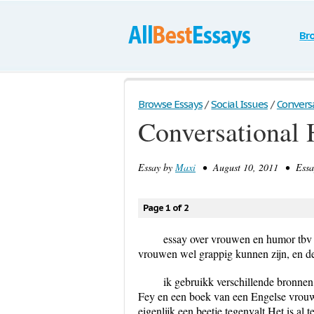
Br
Browse Essays
/
Social Issues
/
Convers
Conversational
Essay by
Maxi
• August 10, 2011 • Essay
Page 1 of 2
essay over vrouwen en humor tbv
vrouwen wel grappig kunnen zijn, en d
ik gebruikk verschillende bronne
Fey en een boek van een Engelse vrouw
eigenlijk een beetje tegenvalt Het is al 