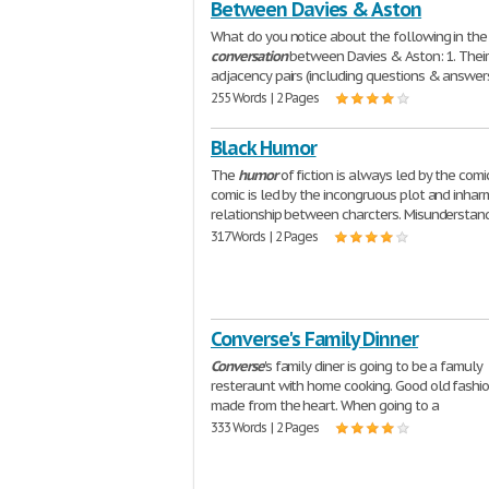
Between Davies & Aston
What do you notice about the following in the
conversation
between Davies & Aston: 1. Their
adjacency pairs (including questions & answers
255 Words | 2 Pages
Black Humor
The
humor
of fiction is always led by the comi
comic is led by the incongruous plot and inha
relationship between charcters. Misunderstan
317 Words | 2 Pages
Converse's Family Dinner
Converse
's family diner is going to be a famuly
resteraunt with home cooking. Good old fashi
made from the heart. When going to a
333 Words | 2 Pages