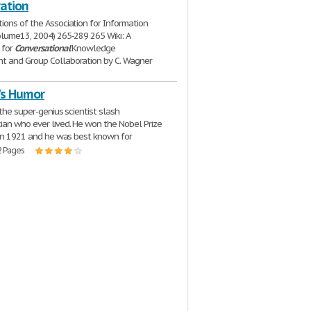
ration
ons of the Association for Information
lume13, 2004) 265-289 265 Wiki: A
 for
Conversational
Knowledge
 and Group Collaboration by C. Wagner
| 20 Pages
's Humor
 the super-genius scientist slash
an who ever lived. He won the Nobel Prize
 in 1921 and he was best known for
2 Pages