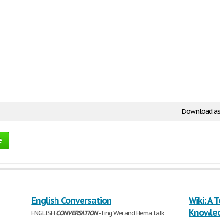
Download as
e
English Conversation
Wiki: A 
Knowle
ENGLISH
CONVERSATION
-Ting Wei and Hema talk