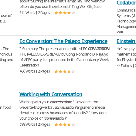
about "Surfing the internet" Hema:Hey Ting Wei,how
Collabo
often do you use the internet? Ting Wei: Oh, I use
Communicati
311 Words | 2 Pages
 use of
Systems (Vo
) 2.
Technology
Management
WIKI:
4,903 Words 
Ec Conversion: The Paleco Experience
Einstein
c. The
I. Summary The presentation entitled "EC
CONVERSION
:
He's simply
rmonious
THE PALECO EXPERIENCE" by Cong. Ponciano D. Payuyo
mathematici
ding and
of APEC party list, presented in the "Accountancy Week
for Physics
Celebration
445 Words | 
406 Words | 2 Pages
Working with Conversation
Working with your
conversation
: * How does the
on food
website/blog/verbal
conversation
/argument/ media
debate, etc. cross boundaries of identity? * How does
your choice of "
conversation
"
389 Words | 2 Pages