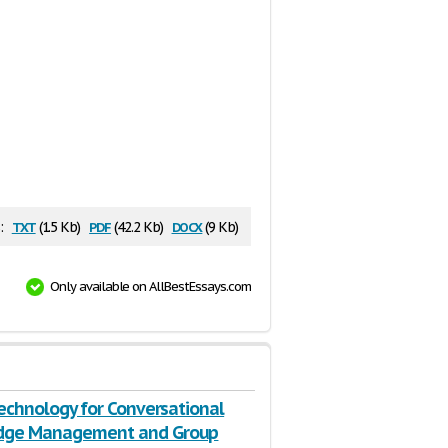
txt
pdf
docx
:
(1.5 Kb)
(42.2 Kb)
(9 Kb)
Only available on AllBestEssays.com
Technology for Conversational
dge Management and Group