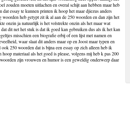
boel zouden moeten uitlachen en overal schijt aan hebben maar heb
 dat essay te kunnen printen ik hoop het maar djiezus anders
eg woorden heb getypt zit ik al aan de 250 woorden en dan zijn het
te onzin ja natuurlijk is het volstrekte onzin als het maar wat
 dat dit net het stuk is dat ik goed kan gebruiken dus als ik het kan
egeltjes misschien een biografie erbij of een lijst met namen en
hoeveelheid, waar slaat dit anders maar op en Joost maar typen en
 ook 250 woorden dat is bijna een essay op zich alleen heb ik
n hoop materiaal als het goed is please, volgens mij heb k pas 200
r woorden zijn vrouwen en humor is een geweldig onderwerp daar