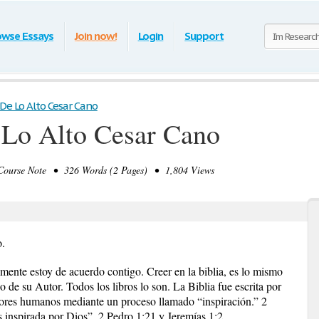
owse Essays
Join now!
Login
Support
De Lo Alto Cesar Cano
 Lo Alto Cesar Cano
ourse Note • 326 Words (2 Pages) • 1,804 Views
o.
mente estoy de acuerdo contigo. Creer en la biblia, es lo mismo
o de su Autor. Todos los libros lo son. La Biblia fue escrita por
utores humanos mediante un proceso llamado “inspiración.” 2
s inspirada por Dios”. 2 Pedro 1:21 y Jeremías 1:2