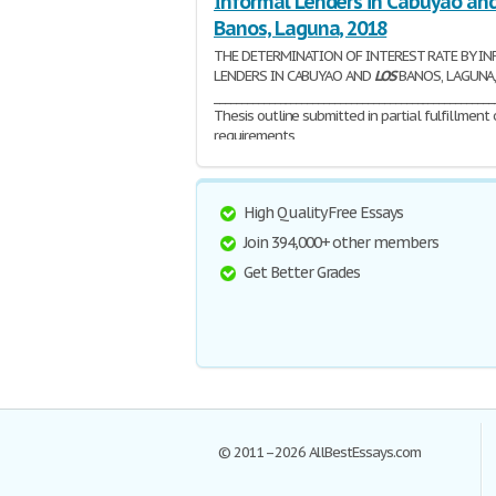
Informal Lenders in Cabuyao and
Banos, Laguna, 2018
THE DETERMINATION OF INTEREST RATE BY I
LENDERS IN CABUYAO AND
LOS
BANOS, LAGUNA,
___________________________________________________
Thesis outline submitted in partial fulfillment 
requirements
5,189 Words | 21 Pages
High Quality Free Essays
Join 394,000+ other members
Get Better Grades
© 2011–2026 AllBestEssays.com