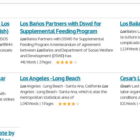
 Los
Los Baṅos Partners with Dswd for
Los Bail
ish)
Supplemental Feeding Program
Los
Bailes L
la cultura l
RSOS
Los
Baṅos Partners with DSWD for Supplemental
complicado
os
RRHH:
Feeding Program A memorandum of agreement
1,124 Words 
ecesario
between
Los
Baṅos and Department of Social Welfare
and Development (DSWD) has
441 Words | 2 Pages
sar
Los Angeles - Long Beach
Cesar’s 
Los
Angeles - Long Beach - Santa Ana, California
Los
Cesar
’s Las
Angeles - Long Beach - Santa Ana, which is also the
labor organ
ith
metropolitan statistical area of
conditions 
l strikes
1,040 Words | 5 Pages
821 Words | 
ate by