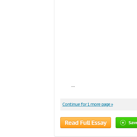
...
Continue for 1 more page »
Read Full Essay
Sav