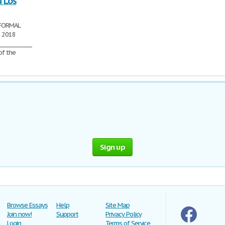
 Los
NFORMAL
 2018
___________________________
of the
Sign up
Browse Essays
Help
Site Map
Join now!
Support
Privacy Policy
Login
Terms of Service