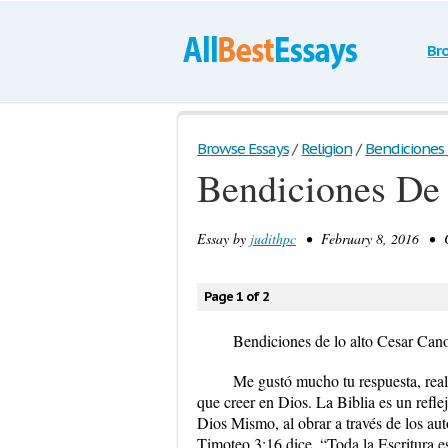
Br
Browse Essays
/
Religion
/
Bendiciones 
Bendiciones De
Essay by
judithpc
• February 8, 2016 • C
Page 1 of 2
Bendiciones de lo alto Cesar Can
Me gustó mucho tu respuesta, real
que creer en Dios. La Biblia es un reflej
Dios Mismo, al obrar a través de los a
Timoteo 3:16 dice, “Toda la Escritura e