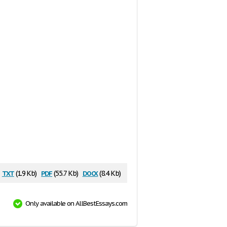
txt
pdf
docx
(1.9 Kb)
(55.7 Kb)
(8.4 Kb)
Only available on AllBestEssays.com