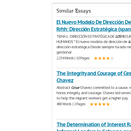
Similar Essays
El Nuevo Modelo De Dirección De
Rrhh: Dirección Estratégica (span
TEMA 1: DIRECCIÓN ESTRATÉGICA DE
LOS
RECU
HUMANOS * El nuevo modelo de dirección de
l
dirección estratégica Desde siempre ha sido n
gestionar
2,254 Words | 10 Pages
The Integrity and Courage of Ce
Chavez
Abstract
Cesar
Chavez committed to a cause, w
honor, integrity, and courage. Chavez led severa
to help the migrant workers get a higher pay
488 Words | 2 Pages
The Determination of Interest R