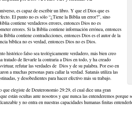
iverso, es capaz de escribir un libro. Y que el Dios que es
rfecto. El punto no es sólo “¿Tiene la Biblia un error?”, sino
iblia contiene verdaderos errores, entonces Dios no es
eter errores. Si la Biblia contiene información errónea, entonces
la Biblia contiene contradicciones, entonces Dios es el autor de la
rancia bíblica no es verdad, entonces Dios no es Dios.
 histórico falso sea teológicamente verdadero, más bien creo
 tratado de llevarle la contraria a Dios en todo, y ha creado
esvirtuar, refutar las verdades de Dios y de su palabra. Por eso en
ron a muchas personas para callar la verdad. Satanás utiliza las
bstinadas, y desobedientes para hacer efectivo más su trabajo.
o que elegiste de Deuteronomio 29:29, el cual dice una gran
que están ocultas ante nosotros y que nunca las entenderemos porque s
alcanzable y no entra en nuestras capacidades humanas finitas entender