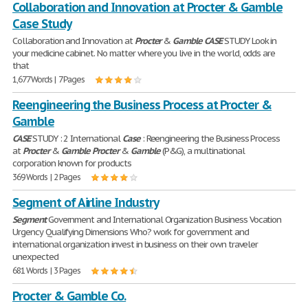
Collaboration and Innovation at Procter & Gamble
Case Study
Collaboration and Innovation at
Procter
&
Gamble
CASE
STUDY Look in
your medicine cabinet. No matter where you live in the world, odds are
that
1,677 Words | 7 Pages
Reengineering the Business Process at Procter &
Gamble
CASE
STUDY : 2 International
Case
: Reengineering the Business Process
at
Procter
&
Gamble
Procter
&
Gamble
(P&G), a multinational
corporation known for products
369 Words | 2 Pages
Segment of Airline Industry
Segment
Government and International Organization Business Vocation
Urgency Qualifying Dimensions Who? work for government and
international organization invest in business on their own traveler
unexpected
681 Words | 3 Pages
Procter & Gamble Co.