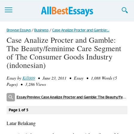
Browse Essays
Browse Essays
/
Business
/
Case Analize Procter and Gamble:...
Case Analize Procter and Gamble:
Join now!
The Beauty/feminime Care Segment
Login
of The Consumer Goods Industry
(indonesian)
Support
Essay by
Kill009
• June 23, 2011 • Essay • 1,088 Words (5
Pages) • 3,286 Views
Essay Preview: Case Analize Procter and Gamble: The Beauty/feminime Care Segment of The Consumer Goods Industry (indonesian)
Page 1 of 5
Latar Belakang