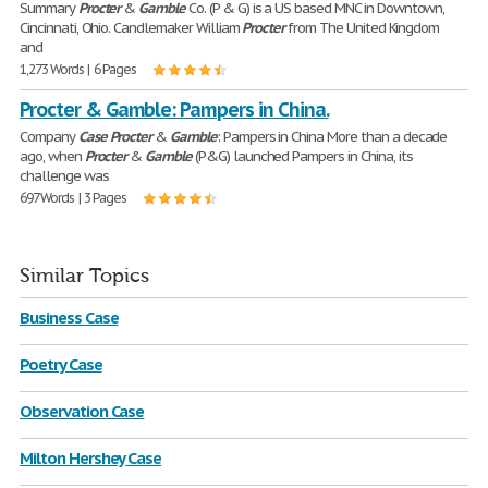
Summary
Procter
&
Gamble
Co. (P & G) is a US based MNC in Downtown,
Cincinnati, Ohio. Candlemaker William
Procter
from The United Kingdom
and
1,273 Words | 6 Pages
Procter & Gamble: Pampers in China.
Company
Case
Procter
&
Gamble
: Pampers in China More than a decade
ago, when
Procter
&
Gamble
(P&G) launched Pampers in China, its
challenge was
697 Words | 3 Pages
Similar Topics
Business Case
Poetry Case
Observation Case
Milton Hershey Case