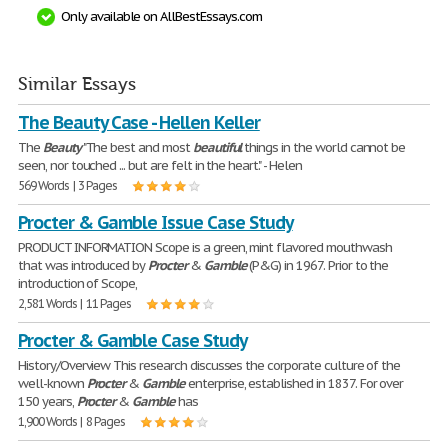
Only available on AllBestEssays.com
Similar Essays
The Beauty Case - Hellen Keller
The
Beauty
"The best and most
beautiful
things in the world cannot be
seen, nor touched ... but are felt in the heart." - Helen
569 Words | 3 Pages
Procter & Gamble Issue Case Study
PRODUCT INFORMATION Scope is a green, mint flavored mouthwash
that was introduced by
Procter
&
Gamble
(P&G) in 1967. Prior to the
introduction of Scope,
2,581 Words | 11 Pages
Procter & Gamble Case Study
History/Overview This research discusses the corporate culture of the
well-known
Procter
&
Gamble
enterprise, established in 1837. For over
150 years,
Procter
&
Gamble
has
1,900 Words | 8 Pages