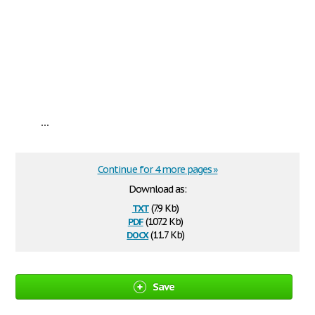
...
Continue for 4 more pages »
Download as:
txt
(7.9 Kb)
pdf
(107.2 Kb)
docx
(11.7 Kb)
Save