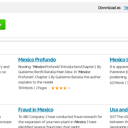
t
Download as:
e
Mexico Profundo
Mexico
ry and
Reading: "
Mexico
Profundo" Introduction/Chapter 1 By
It is appar
k so.
Guillermo Bonfil Batalla Main Idea: In "
Mexico
Palmolive (
Profundo"; Chapter 1 By Guillermo Batalla the author
positioning.
explains to the reader
625 Words | 
384 Words | 2 Pages
Fraud in Mexico
Usa and
s
To ABC Company: I have conducted fraud research for
9.07 The U
increase
the expansion of your new plant in
Mexico
. I have
between t
identified several fraud risks that might
geographica