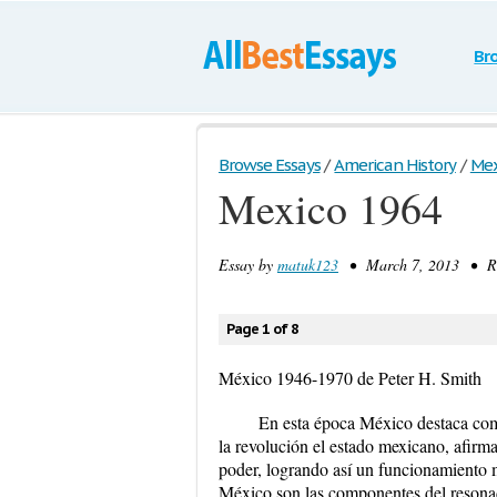
Br
Browse Essays
/
American History
/
Mex
Mexico 1964
Essay by
matuk123
• March 7, 2013 • Res
Page 1 of 8
México 1946-1970 de Peter H. Smith
En esta época México destaca com
la revolución el estado mexicano, afirm
poder, logrando así un funcionamiento 
México son las componentes del resona