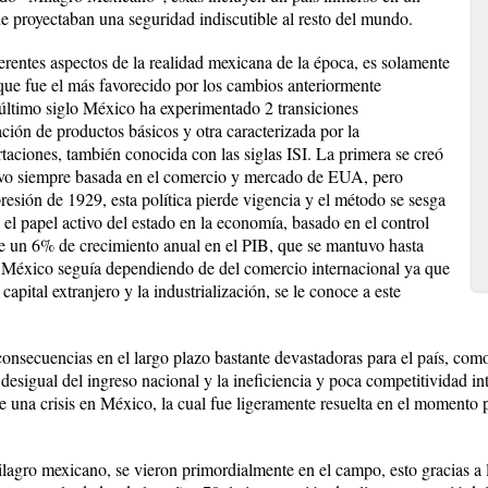
ue proyectaban una seguridad indiscutible al resto del mundo.
ferentes aspectos de la realidad mexicana de la época, es solamente
ue fue el más favorecido por los cambios anteriormente
último siglo México ha experimentado 2 transiciones
ción de productos básicos y otra caracterizada por la
rtaciones, también conocida con las siglas ISI. La primera se creó
stuvo siempre basada en el comercio y mercado de EUA, pero
resión de 1929, esta política pierde vigencia y el método se sesga
 el papel activo del estado en la economía, basado en el control
 de un 6% de crecimiento anual en el PIB, que se mantuvo hasta
México seguía dependiendo de del comercio internacional ya que
capital extranjero y la industrialización, se le conoce a este
.
consecuencias en el largo plazo bastante devastadoras para el país, com
desigual del ingreso nacional y la ineficiencia y poca competitividad int
e una crisis en México, la cual fue ligeramente resuelta en el momento 
agro mexicano, se vieron primordialmente en el campo, esto gracias a 