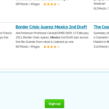
American
997 Words | 4 Pages
612 Words | 
Border Crisis: Juarez, Mexico 2nd Draft
The Cos
re France
Ami Peterson Professor Ceraldi DWRI-0093 15 February
Summary of 
lps the
2011 Border Crisis: Juarez,
Mexico
2nd Draft Just across
o Cosmetic 
the Rio Grande from what is claimed as one
Market in
M
867 Words | 4 Pages
3,114 Words 
Sign up