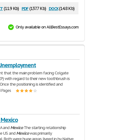
xt
pdf
docx
(11.9 Kb)
(137.7 Kb)
(14.8 Kb)
Only available on AllBestEssays.com
 Unemployment
ent that the main problem facing Colgate
CP) with regard to their new toothbrush is
 Once the positioning is identified and
3 Pages
 Mexico
SA and
Mexico
The starting relationship
he US and
Mexico
was primarily
l. Both were huge areas liveed in by Native