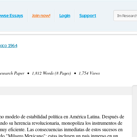
owse Essays
Join now!
Login
Support
ico 1964
earch Paper • 1,812 Words (8 Pages) • 1,754 Views
o modelo de estabilidad política en América Latina. Después de
ando su herencia revolucionaria, monopoliza los instrumentos de
muy eficiente. Las consecuencias inmediatas de estos sucesos en
do "Milagro Mexicano"; estas incluyen un país inmerso en un