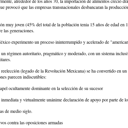
mente, alrededor de los años 70, la importación de alimentos creció d
 que provocó que las empresas transnacionales desbancaran la producci
ón muy joven (45% del total de la población tenia 15 años de edad en 1
re las generaciones.
México experimento un proceso ininterrumpido y acelerado de "america
 un régimen autoritario, pragmático y moderado, con un sistema inclusiv
itares.
 reelección (legado de la Revolución Mexicana) se ha convertido en un pr
ones parecen indiscutibles:
apel ocultamente dominante en la selección de su sucesor
 inmediata y virtualmente unánime declaración de apoyo por parte de los
mas de medio siglo.
sivos contra las oposiciones armadas