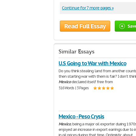
Continue for 7 more pages »
Read Full Essay
Sav
Similar Essays
U.S Going to War with Mexico
Do you think stealing land from another count
then starting war with them is fair? I don't thin
Mexico
declared itself free from
516 Words | 3 Pages
Mexico - Peso Crysis
Mexico
, being a major oil exporter during 1970
enjoyed an increase in export earrings due to 
in oil prices during that time. Optimistic about