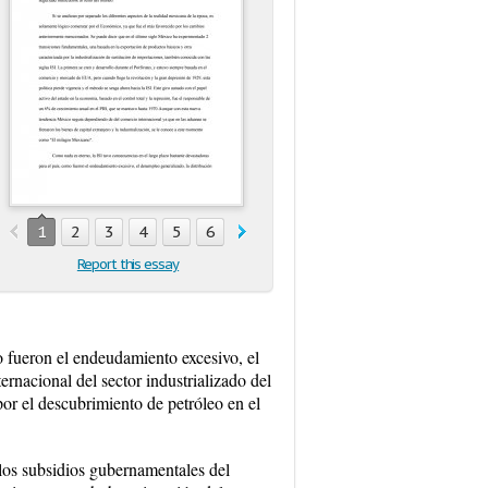
1
2
3
4
5
6
7
Report this essay
o fueron el endeudamiento excesivo, el
ernacional del sector industrializado del
por el descubrimiento de petróleo en el
los subsidios gubernamentales del