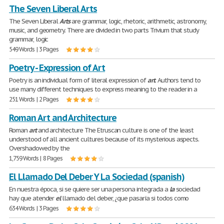
The Seven Liberal Arts
The Seven Liberal
Arts
are grammar, logic, rhetoric, arithmetic, astronomy,
music, and geometry. There are divided in two parts Trivium that study
grammar, logic
549 Words | 3 Pages
Poetry - Expression of Art
Poetry is an individual form of literal expression of
art
. Authors tend to
use many different techniques to express meaning to the reader in a
251 Words | 2 Pages
Roman Art and Architecture
Roman
art
and architecture The Etruscan culture is one of the least
understood of all ancient cultures because of its mysterious aspects.
Overshadowed by the
1,759 Words | 8 Pages
El Llamado Del Deber Y La Sociedad (spanish)
En nuestra época, si se quiere ser una persona integrada a
la
sociedad
hay que atender
el
llamado del deber, ¿que pasaría si todos como
634 Words | 3 Pages