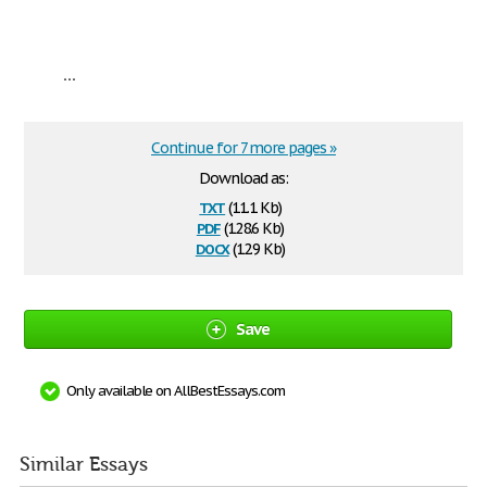
...
Continue for 7 more pages »
Download as:
txt
(11.1 Kb)
pdf
(128.6 Kb)
docx
(12.9 Kb)
Save
Only available on AllBestEssays.com
Similar Essays