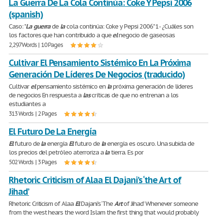
La Guerra De La Cola Continúa: Coke Y Pepsi 2006
(spanish)
Caso: "
La
guerra
de
la
cola continúa: Coke y Pepsi 2006" 1- ¿Cuáles son
los factores que han contribuido a que
el
negocio de gaseosas
2,297 Words | 10 Pages
Cultivar El Pensamiento Sistémico En La Próxima
Generación De Líderes De Negocios (traducido)
Cultivar
el
pensamiento sistémico en
la
próxima generación de líderes
de negocios En respuesta a
las
críticas de que no entrenan a los
estudiantes a
313 Words | 2 Pages
El Futuro De La Energía
El
futuro de
la
energía
El
futuro de
la
energía es oscuro. Una subida de
los precios del petróleo aterroriza a
la
tierra. Es por
502 Words | 3 Pages
Rhetoric Criticism of Alaa El Dajani’s ‘the Art of
Jihad’
Rhetoric Criticism of Alaa
El
Dajani’s ‘The
Art
of Jihad’ Whenever someone
from the west hears the word Islam the first thing that would probably