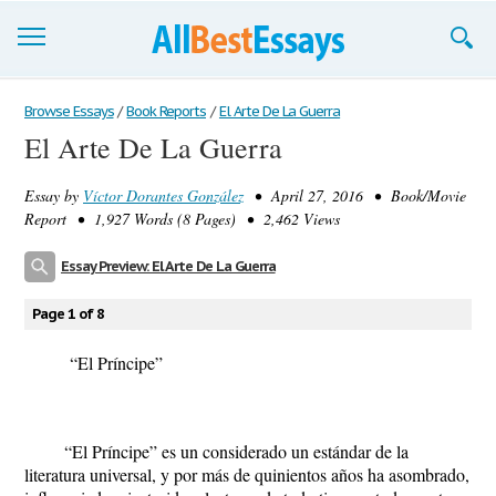
Browse Essays
Browse Essays
/
Book Reports
/
El Arte De La Guerra
El Arte De La Guerra
Join now!
Essay by
Víctor Dorantes González
• April 27, 2016 • Book/Movie
Login
Report • 1,927 Words (8 Pages) • 2,462 Views
Support
Essay Preview: El Arte De La Guerra
Page 1 of 8
“El Príncipe”
“El Príncipe” es un considerado un estándar de la
literatura universal, y por más de quinientos años ha asombrado,