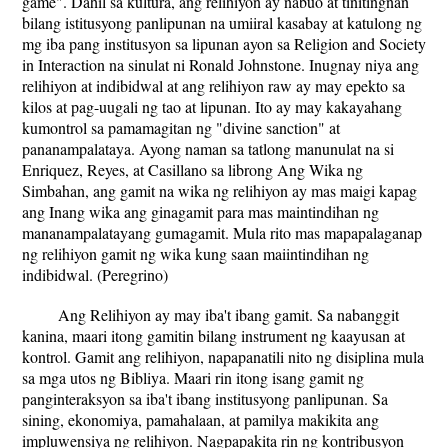
game". Dahil sa kultura, ang relihiyon ay nabuo at tinitingnan
bilang istitusyong panlipunan na umiiral kasabay at katulong ng
mg iba pang institusyon sa lipunan ayon sa Religion and Society
in Interaction na sinulat ni Ronald Johnstone. Inugnay niya ang
relihiyon at indibidwal at ang relihiyon raw ay may epekto sa
kilos at pag-uugali ng tao at lipunan. Ito ay may kakayahang
kumontrol sa pamamagitan ng "divine sanction" at
pananampalataya. Ayong naman sa tatlong manunulat na si
Enriquez, Reyes, at Casillano sa librong Ang Wika ng
Simbahan, ang gamit na wika ng relihiyon ay mas maigi kapag
ang Inang wika ang ginagamit para mas maintindihan ng
mananampalatayang gumagamit. Mula rito mas mapapalaganap
ng relihiyon gamit ng wika kung saan maiintindihan ng
indibidwal. (Peregrino)
Ang Relihiyon ay may iba't ibang gamit. Sa nabanggit
kanina, maari itong gamitin bilang instrument ng kaayusan at
kontrol. Gamit ang relihiyon, napapanatili nito ng disiplina mula
sa mga utos ng Bibliya. Maari rin itong isang gamit ng
panginteraksyon sa iba't ibang institusyong panlipunan. Sa
sining, ekonomiya, pamahalaan, at pamilya makikita ang
impluwensiya ng relihiyon. Nagpapakita rin ng kontribusyon