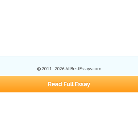
© 2011–2026 AllBestEssays.com
Read Full Essay
Browse Essays
Site Map
Join now!
Help
Privacy Policy
Login
Support
Terms of Service