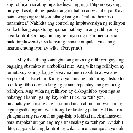
ang relihiyon sa ating mga tradisyon ng mga Pilipino gaya ng
binyag, kasal, libing, pasko, ang mahal na araw at iba pa. Kaya
natatawag ang relihiyon bilang isang na "culture bearer o
transmitter." Nakikita ang control ng impluwensiya ng relihiyon
sa iba't ibang aspekto ng lipunan patibay na ang relihiyon ay
taga-kontrol. Gumagamit ang relihiyon ng instrumento para
makaimpluwensiya sa kanyang manananmpalataya at ang
instrumentong iyon ay wika. (Peregrino)
May iba't ibang katangian ang wika ng relihiyon gaya ng
pagiging abstrakto at simbolikal nito. Ang wika ng relihiyon ay
tumutukoy sa mga bagay bagay na hindi nakikita at walang
empirikal na basehan. Kung kaya namang natuturing abstrakto
o di-kognitibo o wika lang ng pananampalataya ang wika ng
relihiyon. Ang wika ng relihiyon ay di-kognitibo ayon nga sa
nabanggit kanini galing kay John Hick. Sa relihiyon,
pinapahayag lamang ang nararamdaman at pinaniniwalaan ng
tagapagsalita ngunit wala itong konkretong patunay. Hindi rin
ginagamit ang rasyonal na pag-iisip o lohikal na eksplanasyon
para mapakahulugan ang mga tinatalakay sa relihyon. At dahil
dito, nagpapakita ng kontrol ng wika sa mananampalataya dahil