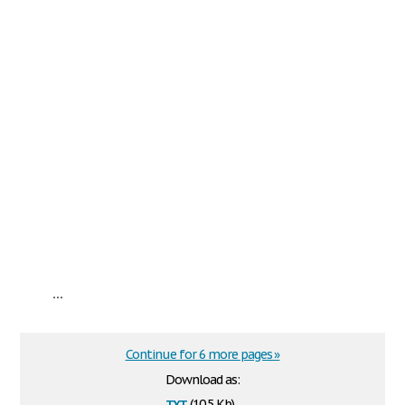
...
Continue for 6 more pages »
Download as:
txt
(10.5 Kb)