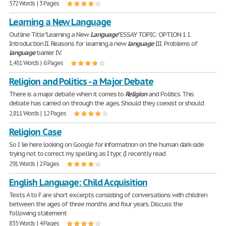
572 Words | 3 Pages
Learning a New Language
Outline Title "Learning a New
Language
" ESSAY TOPIC: OPTION 1 I.
Introduction II. Reasons for learning a new
language
III. Problems of
language
barrier IV.
1,451 Words | 6 Pages
Religion and Politics - a Major Debate
There is a major debate when it comes to
Religion
and Politics. This
debate has carried on through the ages. Should they coexist or should
2,811 Words | 12 Pages
Religion Case
So I lie here looking on Google for informatrion on the human dark-side
trying not to correct my spelling as I typr, (I recently read
291 Words | 2 Pages
English Language: Child Acquisition
Texts A to F are short excerpts consisting of conversations with children
between the ages of three months and four years. Discuss the
following statement
835 Words | 4 Pages