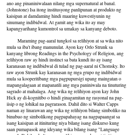
ano ang pinaniniwalaan nilang mga supernatural at banal.
(Johnstone) Isa itong institusyong panlipunan at produkto ng
kaisipan at damdaming hindi maaring kuwestiyunin ng
sinumang indibidwal. At gamit ang wika ito ay may
kapangyarihang kumontrol sa umakay sa kanyang deboto.
Maraming pag-aaral tungkol sa relihiyon at sa wika nito
mula sa iba't ibang manunulat. Ayon kay Orlo Strunk sa
kanyang librong Readings in the Psychology of Religion, ang
relihiyon raw ay hindi instinct sa bata kundi ito ay isang
karanasan ng indibidwal di tulad ng pag-aaral ni Chomsky. Ito
raw ayon Strunk kay karanasan ng mga grupo ng indibidwal
mula sa kooperitibang mga pagpupursigi upang maingatan o
mapangalagaan at mapanatili ang mga paniniwala na tinuturing
sagrado at mahalaga. Ang wika ng relihiyon ayon kay John
Hick ay di-kognitibo o hindi ginagamitan ng rasyonal na pag-
iisip o ng lohikal na pagrarason. Dahil dito si Walter Capps
naman ay linarawan ang wika ng relihiyon bilang simboliko na
binubuo ng simbolikong pagpapahayag na nagpapaangat sa
isang kaisipan at itinituring niya bilang isang diskurso kung
saan pumapasok ang ideyang wika bilang isang "Language