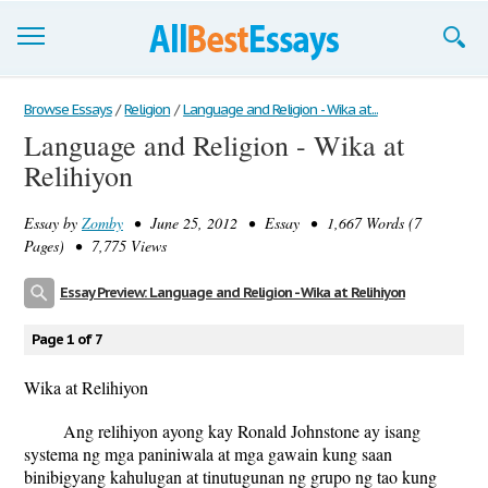
Browse Essays
Browse Essays
/
Religion
/
Language and Religion - Wika at...
Language and Religion - Wika at
Join now!
Relihiyon
Login
Essay by
Zomby
• June 25, 2012 • Essay • 1,667 Words (7
Support
Pages) • 7,775 Views
Essay Preview: Language and Religion - Wika at Relihiyon
Page 1 of 7
Wika at Relihiyon
Ang relihiyon ayong kay Ronald Johnstone ay isang
systema ng mga paniniwala at mga gawain kung saan
binibigyang kahulugan at tinutugunan ng grupo ng tao kung