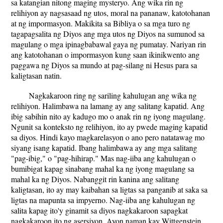
sa katangian nitong maging mysteryo. Ang wika rin ng
relihiyon ay nagsasaad ng utos, moral na pananaw, katotohanan
at ng impormasyon. Makikita sa Bibliya o sa mga turo ng
tagapagsalita ng Diyos ang mga utos ng Diyos na sumunod sa
magulang o mga ipinagbabawal gaya ng pumatay. Nariyan rin
ang katotohanan o impormasyon kung saan ikinikwento ang
paggawa ng Diyos sa mundo at pag-silang ni Hesus para sa
kaligtasan natin.
Nagkakaroon ring ng sariling kahulugan ang wika ng
relihiyon. Halimbawa na lamang ay ang salitang kapatid. Ang
ibig sabihin nito ay kadugo mo o anak rin ng iyong magulang.
Ngunit sa konteksto ng relihiyon, ito ay pwede maging kapatid
sa diyos. Hindi kayo magkarelasyon o ano pero natatawag mo
siyang isang kapatid. Ibang halimbawa ay ang mga salitang
"pag-ibig," o "pag-hihirap." Mas nag-iiba ang kahulugan o
bumibigat kapag sinabang mahal ka ng iyong magulang sa
mahal ka ng Diyos. Nabanggit rin kanina ang salitang
kaligtasan, ito ay may kaibahan sa ligtas sa panganib at saka sa
ligtas na mapunta sa impyerno. Nag-iiba ang kahulugan ng
salita kapag ito'y ginamit sa diyos nagkakaroon sapagkat
nagkakaroon ito ng asersiyon. Ayon naman kay Wittgenstein,