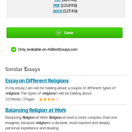
pdf
(121.8 Kb)
docx
(12.3 Kb)
Save
Only available on AllBestEssays.com
Similar Essays
Essay on Different Religions
In my essay, I am will be talking about a couple of different types of
religions
. The types of
religions
I will be talking about
522 Words | 3 Pages
Balancing Religion at Work
Balancing
Religion
at Work
Religion
at work is more complex than one
imagines, because
religion
is a dynamic, multi-layered and deeply
personal experience and dealing