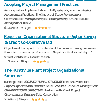
Adopting Project Management Practices
Avoiding Failure Implementation of ERP
projects
by Adopting
Project
Management
Practices: The Impact of Scope
Management
,
Communication
Management
, Risk
Management
, Human Resource
Management
Turki A.
6,176 Words | 25 Pages
Report on Organizational Structure - Aghor Saving
& Credit Co-Operative Ltd
Objective of the report  To understand the decision making processes
through experienced professionals  To get practical knowledge of
critical thinking and decision making
1,108 Words | 5 Pages
The Huntsville Plant Project Organizational
Structure
Running Head:
ORGANIZATIONAL
STRUCTURE
The Huntsville Plant
Project
Organizational
Structure
Keller Graduate School of
Management
ORGANIZATIONAL
STRUCTURE
The Huntsville Plant
Project
Organizational
Structure
Seitz Corporation
553 Words | 3 Pages