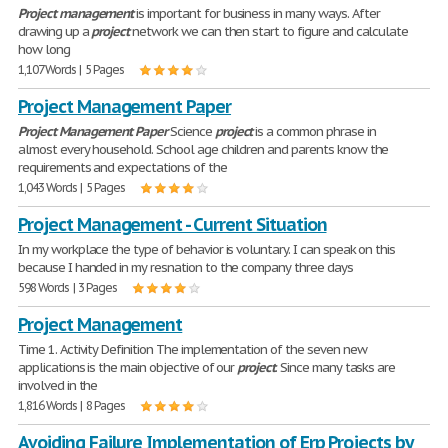
Project
management
is important for business in many ways. After
drawing up a
project
network we can then start to figure and calculate
how long
1,107 Words | 5 Pages
Project Management Paper
Project
Management
Paper
Science
project
is a common phrase in
almost every household. School age children and parents know the
requirements and expectations of the
1,043 Words | 5 Pages
Project Management - Current Situation
In my workplace the type of behavior is voluntary. I can speak on this
because I handed in my resnation to the company three days
598 Words | 3 Pages
Project Management
Time 1. Activity Definition The implementation of the seven new
applications is the main objective of our
project
. Since many tasks are
involved in the
1,816 Words | 8 Pages
Avoiding Failure Implementation of Erp Projects by