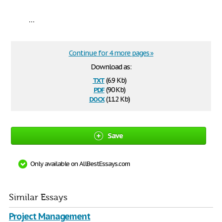
...
Continue for 4 more pages »
Download as:
txt
(6.9 Kb)
pdf
(90 Kb)
docx
(11.2 Kb)
Save
Only available on AllBestEssays.com
Similar Essays
Project Management