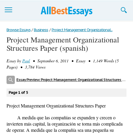
Browse Essays
Browse Essays
/
Business
/
Project Management Organizational...
Project Management Organizational
Join now!
Structures Paper (spanish)
Login
Essay by
Paul
• September 6, 2011 • Essay • 1,149 Words (5
Support
Pages) • 3,784 Views
Essay Preview: Project Management Organizational Structures Paper (spanish)
Page 1 of 5
Project Management Organizational Structures Paper
A medida que las compañías se expanden y crecen o
invierten más capital, la organización se torna más complicada
de operar. A medida que la compañía sea una pequeña su